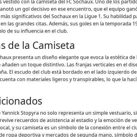
 vestido con la camiseta del FC Sochaux. Uno de los partid
a anotó un gol decisivo en ese encuentro, que el equipo ga
 más significativos del Sochaux en la Ligue 1. Su habilidad
 en las grandes citas. Además, sus goles en la temporada 
lo de su influencia en el club.
as de la Camiseta
haux presenta un diseño elegante que evoca la estética de 
ue añaden un toque distintivo. Las franjas verticales en el 
aña. El escudo del club está bordado en el lado izquierdo del
cuenta con materiales ligeros y transpirables, lo que la ha
ficionados
de Yannick Stopyra no solo representa un simple vestuario, s
revive recuerdos de asistencia al estadio y la emoción de v
cal, y su camiseta es un símbolo de la conexión entre el cl
de ropa deportiva y mercados de segunda mano, símbolo de 