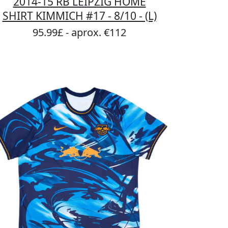
2014-15 RB LEIPZIG HOME
SHIRT KIMMICH #17 - 8/10 - (L)
95.99£ - aprox. €112