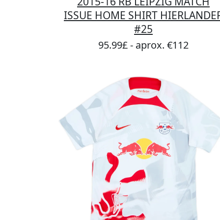
2015-16 RB LEIPZIG MATCH
ISSUE HOME SHIRT HIERLANDE
#25
95.99£ - aprox. €112