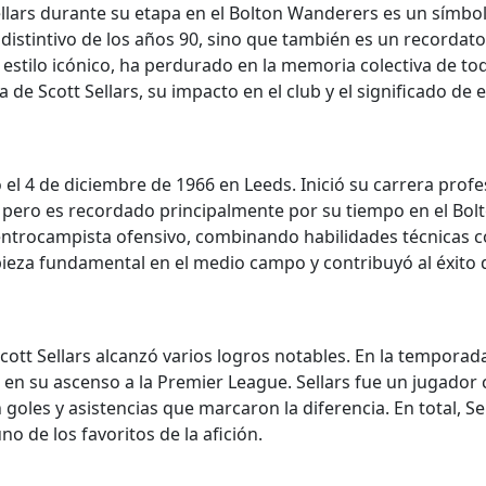
llars durante su etapa en el Bolton Wanderers es un símbolo
 distintivo de los años 90, sino que también es un record
u estilo icónico, ha perdurado en la memoria colectiva de to
de Scott Sellars, su impacto en el club y el significado de e
o el 4 de diciembre de 1966 en Leeds. Inició su carrera profe
s, pero es recordado principalmente por su tiempo en el Bo
entrocampista ofensivo, combinando habilidades técnicas co
a pieza fundamental en el medio campo y contribuyó al éxito
ott Sellars alcanzó varios logros notables. En la temporad
 en su ascenso a la Premier League. Sellars fue un jugador c
goles y asistencias que marcaron la diferencia. En total, Sel
o de los favoritos de la afición.