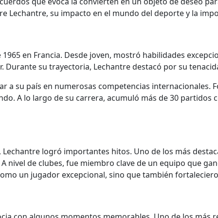
 recuerdos que evoca la convierten en un objeto de deseo par
rre Lechantre, su impacto en el mundo del deporte y la impor
e 1965 en Francia. Desde joven, mostró habilidades excepci
. Durante su trayectoria, Lechantre destacó por su tenacid
ar a su país en numerosas competencias internacionales. Fo
do. A lo largo de su carrera, acumuló más de 30 partidos 
, Lechantre logró importantes hitos. Uno de los más destac
 A nivel de clubes, fue miembro clave de un equipo que ganó
mo un jugador excepcional, sino que también fortalecieron e
socia con algunos momentos memorables. Uno de los más re