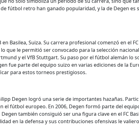
 que no solo simboliza un periodo de su carrera, sino que
as de fútbol retro han ganado popularidad, y la de Degen es
3 en Basilea, Suiza. Su carrera profesional comenzó en el F
lo que le permitió ser convocado para la selección nacional.
mund y el VfB Stuttgart. Su paso por el fútbol alemán lo so
Degen fue parte del equipo suizo en varias ediciones de la 
ificar para estos torneos prestigiosos.
ilipp Degen logró una serie de importantes hazañas. Parti
n el fútbol europeo. En 2006, Degen formó parte del equip
. Degen también consiguió ser una figura clave en el FC Basi
dad en la defensa y sus contribuciones ofensivas le valier