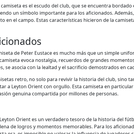
ta camiseta es el escudo del club, que se encuentra bordado 
, siendo un símbolo importante para los aficionados. Además,
nto en el campo. Estas características hicieron de la camiset
ficionados
camiseta de Peter Eustace es mucho más que un simple unif
La camiseta evoca nostalgia, recuerdos de grandes momentos
, se asocia con la lealtad y el sacrificio demostrados en ca
etas retro, no solo para revivir la historia del club, sino
tar a Leyton Orient con orgullo. Esta camiseta en particula
pasión genuina compartida por millones de personas.
eyton Orient es un verdadero tesoro de la historia del fútbo
 llena de logros y momentos memorables. Para los aficionad
 esta era, es imposible no valorar la influencia de jugadore