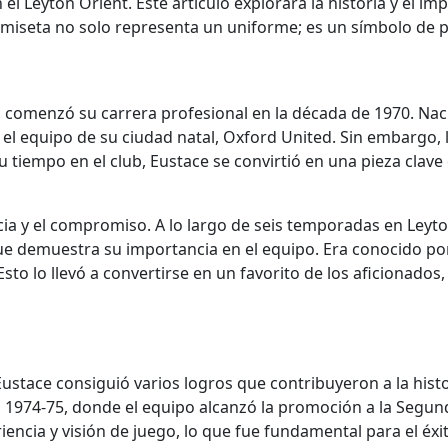
l Leyton Orient. Este artículo explorará la historia y el im
camiseta no solo representa un uniforme; es un símbolo de pa
 comenzó su carrera profesional en la década de 1970. Nac
 el equipo de su ciudad natal, Oxford United. Sin embargo, 
u tiempo en el club, Eustace se convirtió en una pieza clav
ia y el compromiso. A lo largo de seis temporadas en Leyto
que demuestra su importancia en el equipo. Era conocido por
 Esto lo llevó a convertirse en un favorito de los aficionad
Eustace consiguió varios logros que contribuyeron a la his
a 1974-75, donde el equipo alcanzó la promoción a la Segund
encia y visión de juego, lo que fue fundamental para el éxi