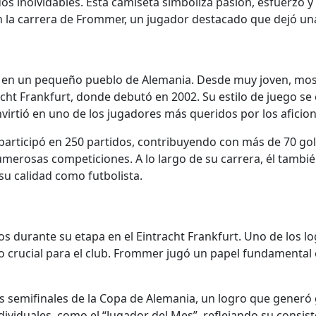
dos inolvidables. Esta camiseta simboliza pasión, esfuerzo 
on la carrera de Frommer, un jugador destacado que dejó un
en un pequeño pueblo de Alemania. Desde muy joven, mostr
ht Frankfurt, donde debutó en 2002. Su estilo de juego se c
nvirtió en uno de los jugadores más queridos por los aficio
participó en 250 partidos, contribuyendo con más de 70 gol
erosas competiciones. A lo largo de su carrera, él también
 su calidad como futbolista.
vos durante su etapa en el Eintracht Frankfurt. Uno de los 
 crucial para el club. Frommer jugó un papel fundamental
as semifinales de la Copa de Alemania, un logro que generó
viduales, como el “Jugador del Mes”, reflejando su consiste