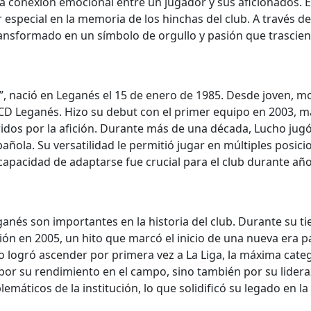
 conexión emocional entre un jugador y sus aficionados. Es
especial en la memoria de los hinchas del club. A través de
a transformado en un símbolo de orgullo y pasión que trasci
nació en Leganés el 15 de enero de 1985. Desde joven, most
l CD Leganés. Hizo su debut con el primer equipo en 2003, 
eridos por la afición. Durante más de una década, Lucho ju
pañola. Su versatilidad le permitió jugar en múltiples posi
pacidad de adaptarse fue crucial para el club durante año
nés son importantes en la historia del club. Durante su t
ión en 2005, un hito que marcó el inicio de una nueva era 
logró ascender por primera vez a La Liga, la máxima categor
por su rendimiento en el campo, sino también por su lidera
máticos de la institución, lo que solidificó su legado en la