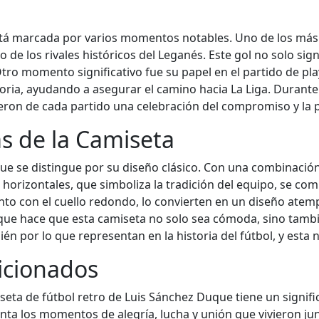
stá marcada por varios momentos notables. Uno de los más
 de los rivales históricos del Leganés. Este gol no solo sign
Otro momento significativo fue su papel en el partido de pl
ctoria, ayudando a asegurar el camino hacia La Liga. Durant
ieron de cada partido una celebración del compromiso y la p
as de la Camiseta
e se distingue por su diseño clásico. Con una combinación 
 horizontales, que simboliza la tradición del equipo, se co
to con el cuello redondo, lo convierten en un diseño atempo
o que hace que esta camiseta no solo sea cómoda, sino tamb
én por lo que representan en la historia del fútbol, y esta n
ficionados
iseta de fútbol retro de Luis Sánchez Duque tiene un signif
enta los momentos de alegría, lucha y unión que vivieron ju