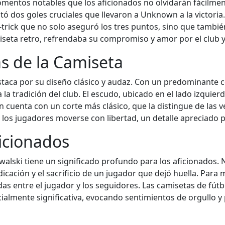
omentos notables que los aficionados no olvidarán fácilme
otó dos goles cruciales que llevaron a Unknown a la victor
t-trick que no solo aseguró los tres puntos, sino que tambi
miseta retro, refrendaba su compromiso y amor por el club 
as de la Camiseta
taca por su diseño clásico y audaz. Con un predominante col
la tradición del club. El escudo, ubicado en el lado izquie
én cuenta con un corte más clásico, que la distingue de las
a los jugadores moverse con libertad, un detalle apreciado 
ficionados
alski tiene un significado profundo para los aficionados. N
cación y el sacrificio de un jugador que dejó huella. Para
idas entre el jugador y los seguidores. Las camisetas de fútb
ialmente significativa, evocando sentimientos de orgullo y 