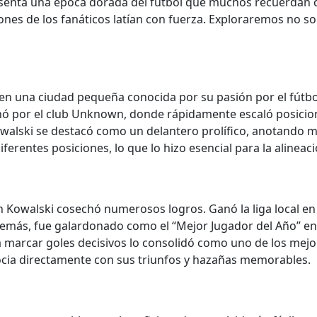
senta una época dorada del fútbol que muchos recuerdan 
zones de los fanáticos latían con fuerza. Exploraremos no so
 en una ciudad pequeña conocida por su pasión por el fútbo
ichó por el club Unknown, donde rápidamente escaló posicion
owalski se destacó como un delantero prolífico, anotando má
diferentes posiciones, lo que lo hizo esencial para la alineac
 Kowalski cosechó numerosos logros. Ganó la liga local en 
Además, fue galardonado como el “Mejor Jugador del Año” e
 marcar goles decisivos lo consolidó como uno de los mejore
ocia directamente con sus triunfos y hazañas memorables.