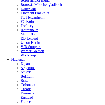
Borussia Dortmund
Borussia Mönchengladbach
Darmstadt
Eintracht Frankfurt
FC Heidenheim
FC Köln
Freiburg
Hoffenheim
Mainz 05
RB Leipzig
Union Berlin
VfB Stuttgart
Werder Bremen
Wolfsburg
Nacional
Espana
Argentina
Austria
Belgium
Brazil
Colombia
Croatia
Denmark
England
France