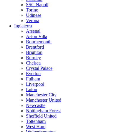
SSC Napoli
Torino
Udinese
Verona
Inglaterra
Arsenal
Aston Villa
Bournemouth
Brentford
Brighton
Burnley
Chelsea
Crystal Palace
Everton
Fulham
Liverpool
Luton
Manchester City
Manchester United
Newcastle
Nottingham Forest
Sheffield United
Tottenham
West Ham
Wolverhampton