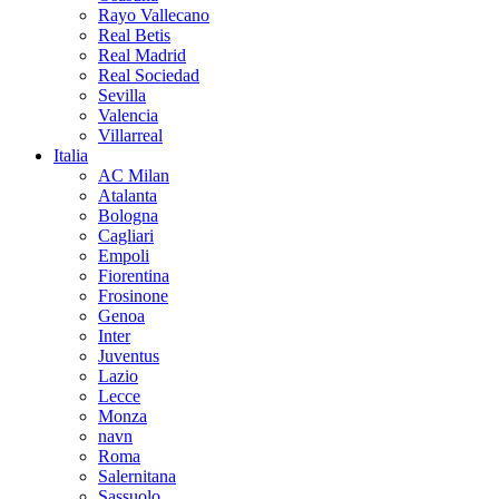
Rayo Vallecano
Real Betis
Real Madrid
Real Sociedad
Sevilla
Valencia
Villarreal
Italia
AC Milan
Atalanta
Bologna
Cagliari
Empoli
Fiorentina
Frosinone
Genoa
Inter
Juventus
Lazio
Lecce
Monza
navn
Roma
Salernitana
Sassuolo