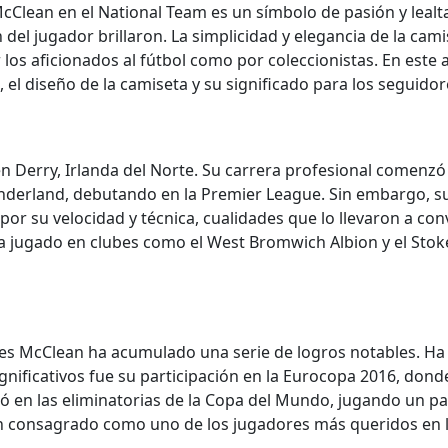
cClean en el National Team es un símbolo de pasión y lealt
n del jugador brillaron. La simplicidad y elegancia de la cami
los aficionados al fútbol como por coleccionistas. En este 
l diseño de la camiseta y su significado para los seguidor
en Derry, Irlanda del Norte. Su carrera profesional comenzó 
underland, debutando en la Premier League. Sin embargo, s
or su velocidad y técnica, cualidades que lo llevaron a conv
 ha jugado en clubes como el West Bromwich Albion y el Sto
es McClean ha acumulado una serie de logros notables. Ha 
nificativos fue su participación en la Eurocopa 2016, donde
 en las eliminatorias de la Copa del Mundo, jugando un pape
consagrado como uno de los jugadores más queridos en la h