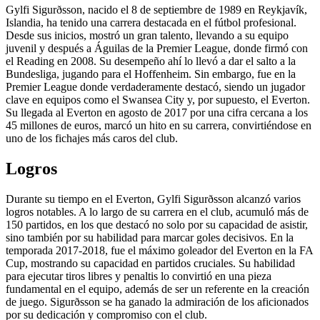
Gylfi Sigurðsson, nacido el 8 de septiembre de 1989 en Reykjavík,
Islandia, ha tenido una carrera destacada en el fútbol profesional.
Desde sus inicios, mostró un gran talento, llevando a su equipo
juvenil y después a Águilas de la Premier League, donde firmó con
el Reading en 2008. Su desempeño ahí lo llevó a dar el salto a la
Bundesliga, jugando para el Hoffenheim. Sin embargo, fue en la
Premier League donde verdaderamente destacó, siendo un jugador
clave en equipos como el Swansea City y, por supuesto, el Everton.
Su llegada al Everton en agosto de 2017 por una cifra cercana a los
45 millones de euros, marcó un hito en su carrera, convirtiéndose en
uno de los fichajes más caros del club.
Logros
Durante su tiempo en el Everton, Gylfi Sigurðsson alcanzó varios
logros notables. A lo largo de su carrera en el club, acumuló más de
150 partidos, en los que destacó no solo por su capacidad de asistir,
sino también por su habilidad para marcar goles decisivos. En la
temporada 2017-2018, fue el máximo goleador del Everton en la FA
Cup, mostrando su capacidad en partidos cruciales. Su habilidad
para ejecutar tiros libres y penaltis lo convirtió en una pieza
fundamental en el equipo, además de ser un referente en la creación
de juego. Sigurðsson se ha ganado la admiración de los aficionados
por su dedicación y compromiso con el club.