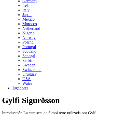
Germany
Ireland
Italy
Japan
Mexico
Morocco
Netherland
Nigeria
Norway
Poland
Portugal
Scotland
Senegal
Serbia
Sweden
Switzerland
Uruguay
USA
Wales
Jugadores
Gylfi Sigurðsson
Introducción La camiseta de fútbol retro utilizada por Gylfi