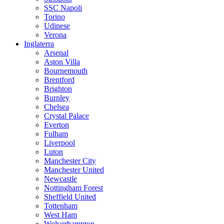
SSC Napoli
Torino
Udinese
Verona
Inglaterra
Arsenal
Aston Villa
Bournemouth
Brentford
Brighton
Burnley
Chelsea
Crystal Palace
Everton
Fulham
Liverpool
Luton
Manchester City
Manchester United
Newcastle
Nottingham Forest
Sheffield United
Tottenham
West Ham
Wolverhampton