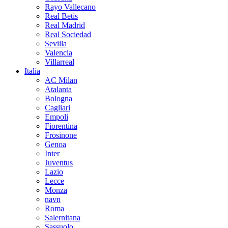
Rayo Vallecano
Real Betis
Real Madrid
Real Sociedad
Sevilla
Valencia
Villarreal
Italia
AC Milan
Atalanta
Bologna
Cagliari
Empoli
Fiorentina
Frosinone
Genoa
Inter
Juventus
Lazio
Lecce
Monza
navn
Roma
Salernitana
Sassuolo