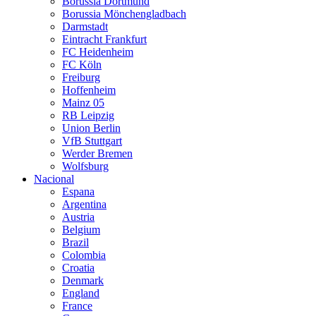
Borussia Dortmund
Borussia Mönchengladbach
Darmstadt
Eintracht Frankfurt
FC Heidenheim
FC Köln
Freiburg
Hoffenheim
Mainz 05
RB Leipzig
Union Berlin
VfB Stuttgart
Werder Bremen
Wolfsburg
Nacional
Espana
Argentina
Austria
Belgium
Brazil
Colombia
Croatia
Denmark
England
France