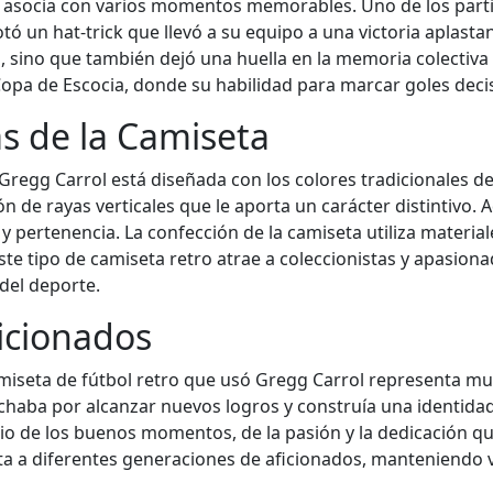
se asocia con varios momentos memorables. Uno de los parti
 un hat-trick que llevó a su equipo a una victoria aplastan
b, sino que también dejó una huella en la memoria colectiv
 Copa de Escocia, donde su habilidad para marcar goles deci
as de la Camiseta
 Gregg Carrol está diseñada con los colores tradicionales d
ón de rayas verticales que le aporta un carácter distintivo.
y pertenencia. La confección de la camiseta utiliza materia
ste tipo de camiseta retro atrae a coleccionistas y apasion
del deporte.
ficionados
 camiseta de fútbol retro que usó Gregg Carrol representa 
chaba por alcanzar nuevos logros y construía una identidad
o de los buenos momentos, de la pasión y la dedicación qu
cta a diferentes generaciones de aficionados, manteniendo 