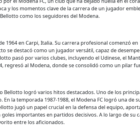
 por el Modena FC, un club que ha dejado huella en el cora
ca y los momentos clave de la carrera de un jugador emblem
to Bellotto como los seguidores del Modena.
 de 1964 en Carpi, Italia. Su carrera profesional comenzó 
ellotto se destacó como un jugador versátil, capaz de dese
lotto pasó por varios clubes, incluyendo el Udinese, el Mant
, regresó al Modena, donde se consolidó como un pilar fu
ellotto logró varios hitos destacados. Uno de los principal
jo. En la temporada 1987-1988, el Modena FC logró una d
Bellotto jugó un papel crucial en la defensa del equipo, apo
goles importantes en partidos decisivos. A lo largo de su
orito entre los aficionados.