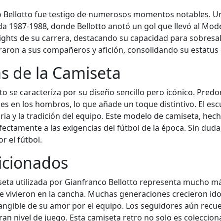
 Bellotto fue testigo de numerosos momentos notables. Un
a 1987-1988, donde Bellotto anotó un gol que llevó al Mode
lights de su carrera, destacando su capacidad para sobresal
raron a sus compañeros y afición, consolidando su estatu
as de la Camiseta
to se caracteriza por su diseño sencillo pero icónico. Pred
 en los hombros, lo que añade un toque distintivo. El escu
ria y la tradición del equipo. Este modelo de camiseta, hec
ectamente a las exigencias del fútbol de la época. Sin duda
r el fútbol.
ficionados
iseta utilizada por Gianfranco Bellotto representa mucho m
ue vivieron en la cancha. Muchas generaciones crecieron id
tangible de su amor por el equipo. Los seguidores aún recu
n nivel de juego. Esta camiseta retro no solo es colecciona