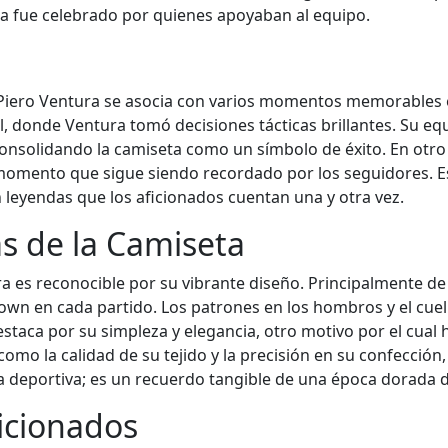
ta fue celebrado por quienes apoyaban al equipo.
 Piero Ventura se asocia con varios momentos memorables e
al, donde Ventura tomó decisiones tácticas brillantes. Su eq
l, consolidando la camiseta como un símbolo de éxito. En ot
momento que sigue siendo recordado por los seguidores. E
 leyendas que los aficionados cuentan una y otra vez.
as de la Camiseta
a es reconocible por su vibrante diseño. Principalmente de 
known en cada partido. Los patrones en los hombros y el cu
taca por su simpleza y elegancia, otro motivo por el cual h
como la calidad de su tejido y la precisión en su confección,
 deportiva; es un recuerdo tangible de una época dorada de
ficionados