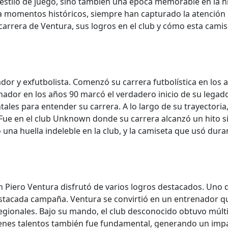
tilo de juego, sino también una época memorable en la hist
 a momentos históricos, siempre han capturado la atención 
 carrera de Ventura, sus logros en el club y cómo esta cami
dor y exfutbolista. Comenzó su carrera futbolística en los
nador en los años 90 marcó el verdadero inicio de su legado
ales para entender su carrera. A lo largo de su trayectori
. Fue en el club Unknown donde su carrera alcanzó un hito si
 una huella indeleble en la club, y la camiseta que usó dur
Piero Ventura disfrutó de varios logros destacados. Uno de 
estacada campaña. Ventura se convirtió en un entrenador qu
egionales. Bajo su mando, el club desconocido obtuvo múltip
óvenes talentos también fue fundamental, generando un impa