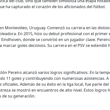
ística del club, sino que también simboliza una etapa notab
que ha capturado el corazón de los aficionados del fútbol.
 en Montevideo, Uruguay. Comenzó su carrera en las divisione
leadora. En 2015, hizo su debut profesional con el primer 
V Eindhoven, donde se convirtió en un jugador clave. Pereir
 marcar goles decisivos. Su carrera en el PSV se extendió 
ón Pereiro alcanzó varios logros significativos. En la tem
o 11 goles y contribuyendo con numerosas asistencias. A lo 
oficiales. Además de su éxito en la liga local, fue parte de
treza se mostró en encuentros de alto nivel. Estos logros
 de su generación.