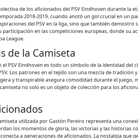
olectiva de los aficionados del PSV Eindhoven durante la e
orada 2018-2019, cuando anotó un gol crucial en un partido
aspiraciones del PSV en la liga, sino que también demostró 
participación en las competiciones europeas, donde su actu
pa League.
as de la Camiseta
 el PSV Eindhoven es todo un símbolo de la identidad del clu
el PSV. Los patrones en el tejido son una mezcla de tradició
ligera y transpirable asegura comodidad durante el juego, 
 camiseta no solo es un objeto de colección para los aficio
ficionados
camiseta utilizada por Gastón Pereiro representa una conexi
rdan los momentos de gloria, las victorias y las historias c
conecta a generaciones de aficionados. La nostalgia que g