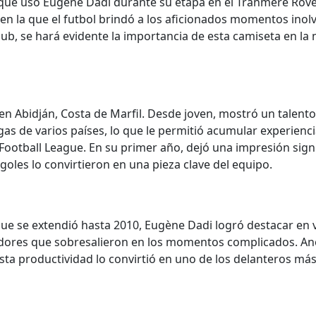
que usó Eugène Dadi durante su etapa en el Tranmere Rover
a en la que el futbol brindó a los aficionados momentos ino
lub, se hará evidente la importancia de esta camiseta en la
n Abidján, Costa de Marfil. Desde joven, mostró un talento 
as de varios países, lo que le permitió acumular experiencia
Football League. En su primer año, dejó una impresión signif
oles lo convirtieron en una pieza clave del equipo.
ue se extendió hasta 2010, Eugène Dadi logró destacar en v
gadores que sobresalieron en los momentos complicados. An
Esta productividad lo convirtió en uno de los delanteros m