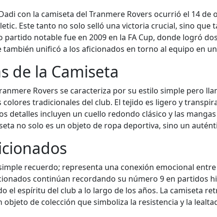
i con la camiseta del Tranmere Rovers ocurrió el 14 de o
etic. Este tanto no solo selló una victoria crucial, sino qu
o partido notable fue en 2009 en la FA Cup, donde logró dos
ue también unificó a los aficionados en torno al equipo en 
as de la Camiseta
ranmere Rovers se caracteriza por su estilo simple pero l
olores tradicionales del club. El tejido es ligero y transpira
 detalles incluyen un cuello redondo clásico y las mangas 
seta no solo es un objeto de ropa deportiva, sino un autént
ficionados
imple recuerdo; representa una conexión emocional entre 
ionados continúan recordando su número 9 en partidos histó
el espíritu del club a lo largo de los años. La camiseta ret
bjeto de colección que simboliza la resistencia y la lealtad 