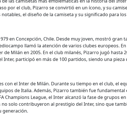
de las camisetas más emblemáticas en la historia del Inter 
 por el club, Pizarro se convirtió en un ícono, y su camiset
otables, el diseño de la camiseta y su significado para los
979 en Concepción, Chile. Desde muy joven, mostró gran talen
mediocampo llamó la atención de varios clubes europeos. En
ter de Milán en 2005. En el club milanés, Pizarro jugó hasta 
el Inter, participó en más de 100 partidos, siendo una piez
s con el Inter de Milán. Durante su tiempo en el club, el equ
pos de Italia. Además, Pizarro también fue fundamental en 
EFA Champions League, el Inter alcanzó la fase de grupos e
 no solo contribuyeron al prestigio del Inter, sino que tamb
u generación.