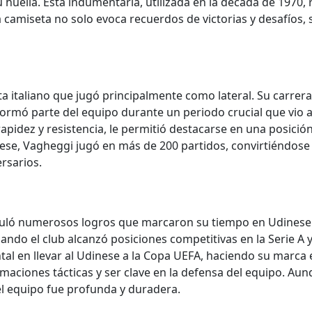
huella. Esta indumentaria, utilizada en la década de 1970, 
a camiseta no solo evoca recuerdos de victorias y desafíos, 
a italiano que jugó principalmente como lateral. Su carrer
rmó parte del equipo durante un periodo crucial que vio al 
rapidez y resistencia, le permitió destacarse en una posició
se, Vagheggi jugó en más de 200 partidos, convirtiéndose 
rsarios.
uló numerosos logros que marcaron su tiempo en Udinese.
ando el club alcanzó posiciones competitivas en la Serie A
l en llevar al Udinese a la Copa UEFA, haciendo su marca en
rmaciones tácticas y ser clave en la defensa del equipo. Au
 el equipo fue profunda y duradera.