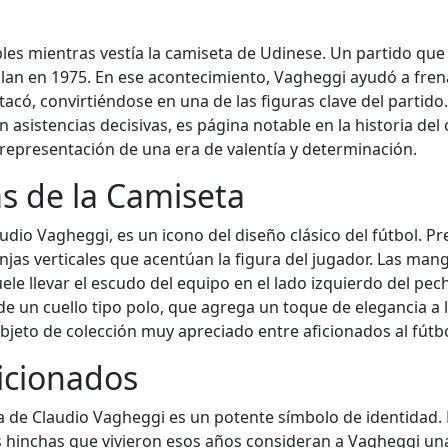
s mientras vestía la camiseta de Udinese. Un partido que
Milan en 1975. En ese acontecimiento, Vagheggi ayudó a fre
có, convirtiéndose en una de las figuras clave del partido.
 asistencias decisivas, es página notable en la historia del
representación de una era de valentía y determinación.
as de la Camiseta
dio Vagheggi, es un icono del diseño clásico del fútbol. Pr
ranjas verticales que acentúan la figura del jugador. Las man
uele llevar el escudo del equipo en el lado izquierdo del pec
 de un cuello tipo polo, que agrega un toque de elegancia a
bjeto de colección muy apreciado entre aficionados al fútbo
ficionados
ta de Claudio Vagheggi es un potente símbolo de identidad
s hinchas que vivieron esos años consideran a Vagheggi una