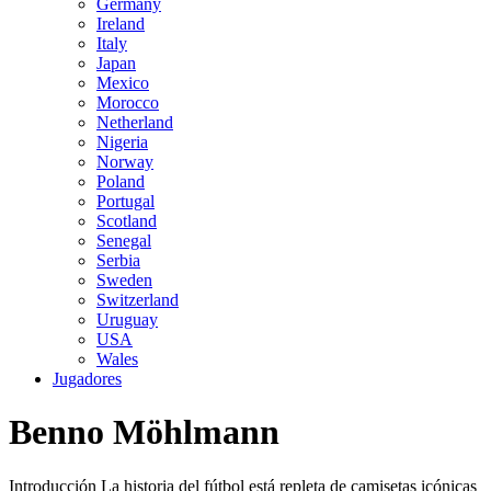
Germany
Ireland
Italy
Japan
Mexico
Morocco
Netherland
Nigeria
Norway
Poland
Portugal
Scotland
Senegal
Serbia
Sweden
Switzerland
Uruguay
USA
Wales
Jugadores
Benno Möhlmann
Introducción La historia del fútbol está repleta de camisetas icónicas