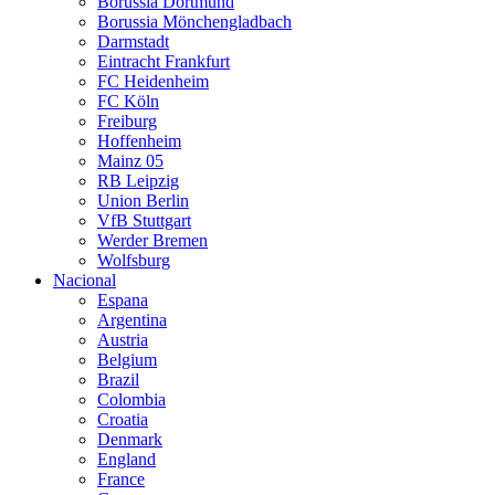
Borussia Dortmund
Borussia Mönchengladbach
Darmstadt
Eintracht Frankfurt
FC Heidenheim
FC Köln
Freiburg
Hoffenheim
Mainz 05
RB Leipzig
Union Berlin
VfB Stuttgart
Werder Bremen
Wolfsburg
Nacional
Espana
Argentina
Austria
Belgium
Brazil
Colombia
Croatia
Denmark
England
France