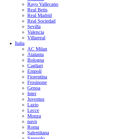
Rayo Vallecano
Real Betis
Real Madrid
Real Sociedad
Sevilla
Valencia
Villarreal
Italia
AC Milan
Atalanta
Bologna
Cagliari
Empoli
Fiorentina
Frosinone
Genoa
Inter
Juventus
Lazio
Lecce
Monza
navn
Roma
Salernitana
Sassuolo