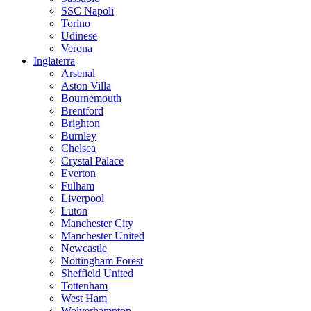
SSC Napoli
Torino
Udinese
Verona
Inglaterra
Arsenal
Aston Villa
Bournemouth
Brentford
Brighton
Burnley
Chelsea
Crystal Palace
Everton
Fulham
Liverpool
Luton
Manchester City
Manchester United
Newcastle
Nottingham Forest
Sheffield United
Tottenham
West Ham
Wolverhampton