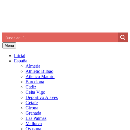
Menu
Inicial
España
Almeria
Athletic Bilbao
Atletico Madrid
Barcelona
Cadiz
Celta Vigo
Deportivo Alaves
Getafe
Girona
Granada
Las Palmas
Mallorca
Osasuna