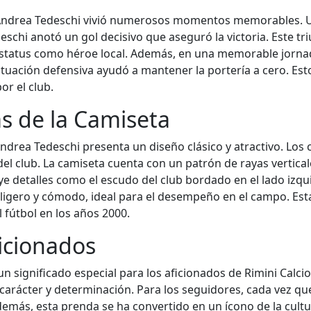
io, Andrea Tedeschi vivió numerosos momentos memorables. 
chi anotó un gol decisivo que aseguró la victoria. Este triun
 estatus como héroe local. Además, en una memorable jornad
ctuación defensiva ayudó a mantener la portería a cero. Es
or el club.
as de la Camiseta
ndrea Tedeschi presenta un diseño clásico y atractivo. Los 
 del club. La camiseta cuenta con un patrón de rayas vertica
ye detalles como el escudo del club bordado en el lado izqu
es ligero y cómodo, ideal para el desempeño en el campo. Est
 fútbol en los años 2000.
ficionados
n significado especial para los aficionados de Rimini Calci
 carácter y determinación. Para los seguidores, cada vez q
emás, esta prenda se ha convertido en un ícono de la cultura