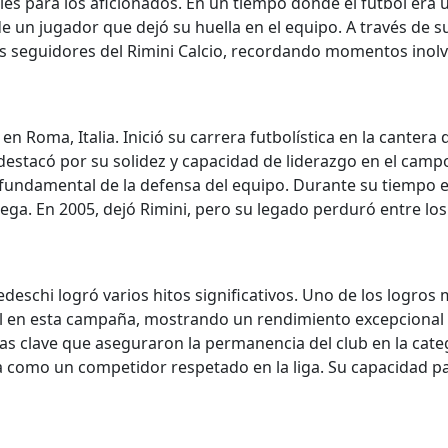
es para los aficionados. En un tiempo donde el fútbol era u
de un jugador que dejó su huella en el equipo. A través de s
s seguidores del Rimini Calcio, recordando momentos inolvid
en Roma, Italia. Inició su carrera futbolística en la canter
estacó por su solidez y capacidad de liderazgo en el campo.
 fundamental de la defensa del equipo. Durante su tiempo e
ega. En 2005, dejó Rimini, pero su legado perduró entre los a
deschi logró varios hitos significativos. Uno de los logros
al en esta campaña, mostrando un rendimiento excepcional 
rias clave que aseguraron la permanencia del club en la cat
 como un competidor respetado en la liga. Su capacidad para