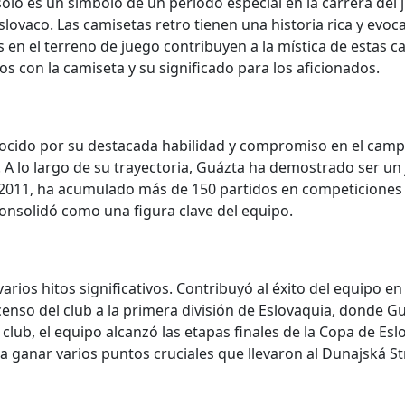
solo es un símbolo de un período especial en la carrera del
l eslovaco. Las camisetas retro tienen una historia rica y e
 en el terreno de juego contribuyen a la mística de estas cam
s con la camiseta y su significado para los aficionados.
ocido por su destacada habilidad y compromiso en el campo.
A lo largo de su trayectoria, Guázta ha demostrado ser un 
2011, ha acumulado más de 150 partidos en competiciones of
onsolidó como una figura clave del equipo.
rios hitos significativos. Contribuyó al éxito del equipo en
enso del club a la primera división de Eslovaquia, donde G
ub, el equipo alcanzó las etapas finales de la Copa de Eslov
 a ganar varios puntos cruciales que llevaron al Dunajská S