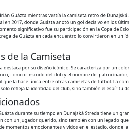
ián Guázta mientras vestía la camiseta retro de Dunajská 
cal en 2017, donde Guázta anotó un gol decisivo en los últi
momento significativo fue su participación en la Copa de Es
trega de Guázta en cada encuentro lo convirtieron en un íd
as de la Camiseta
ta destaca por su diseño icónico. Se caracteriza por un col
lanco, como el escudo del club y el nombre del patrocinador
 que la hace única entre otras camisetas de fútbol. La comb
olo refleja la identidad del club, sino también el espíritu
ficionados
Guázta durante su tiempo en Dunajská Streda tiene un gran s
n con un jugador querido, sino también con un legado que
e momentos emocionantes vividos en el estadio, donde la p