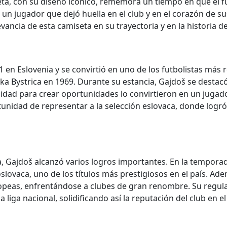
eta, con su diseño icónico, rememora un tiempo en que el f
 un jugador que dejó huella en el club y en el corazón de sus
ancia de esta camiseta en su trayectoria y en la historia de
1 en Eslovenia y se convirtió en uno de los futbolistas más 
nska Bystrica en 1969. Durante su estancia, Gajdoš se dest
cidad para crear oportunidades lo convirtieron en un jugado
tunidad de representar a la selección eslovaca, donde logró
, Gajdoš alcanzó varios logros importantes. En la temporad
ovaca, uno de los títulos más prestigiosos en el país. Adem
peas, enfrentándose a clubes de gran renombre. Su regular
liga nacional, solidificando así la reputación del club en e