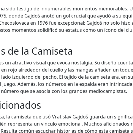
š ha sido testigo de innumerables momentos memorables. Un
75, donde Gajdoš anotó un gol crucial que ayudó a su equi
 Checoslovaca en 1976 fue excepcional; Gajdoš no solo hizo 
 estos momentos solidificó su estatus como un ícono del cl
as de la Camiseta
es un atractivo visual que evoca nostalgia. Su diseño cuent
les en rojo alrededor del cuello y las mangas añaden un toq
ado izquierdo del pecho. El tejido de la camiseta era, en s
 el juego. Además, los números en la espalda eran intrinc
n número que se asocia con los grandes mediocampistas.
ficionados
ca, la camiseta que usó Vratislav Gajdoš guarda un signific
ién representa un vínculo emocional. Muchos aficionados 
. Resulta común escuchar historias de cómo esta camiseta 