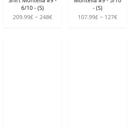
Shirt Montella #9 -
Montella #9 - 5/10
6/10 - (S)
- (S)
209.99£ ~ 248€
107.99£ ~ 127€