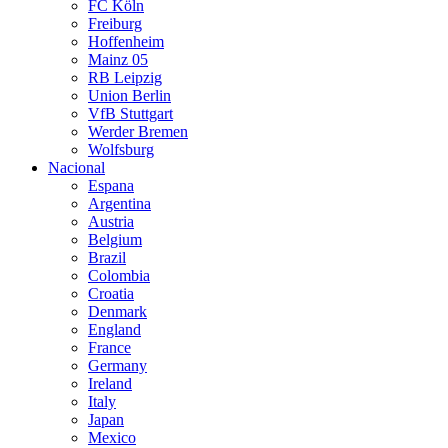
FC Köln
Freiburg
Hoffenheim
Mainz 05
RB Leipzig
Union Berlin
VfB Stuttgart
Werder Bremen
Wolfsburg
Nacional
Espana
Argentina
Austria
Belgium
Brazil
Colombia
Croatia
Denmark
England
France
Germany
Ireland
Italy
Japan
Mexico