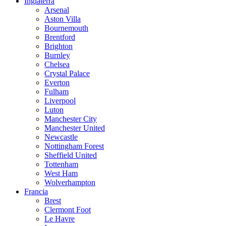
Inglaterra
Arsenal
Aston Villa
Bournemouth
Brentford
Brighton
Burnley
Chelsea
Crystal Palace
Everton
Fulham
Liverpool
Luton
Manchester City
Manchester United
Newcastle
Nottingham Forest
Sheffield United
Tottenham
West Ham
Wolverhampton
Francia
Brest
Clermont Foot
Le Havre