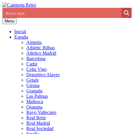
Menu
Inicial
España
Almeria
Athletic Bilbao
Atletico Madrid
Barcelona
Cadiz
Celta Vigo
Deportivo Alaves
Getafe
Girona
Granada
Las Palmas
Mallorca
Osasuna
Rayo Vallecano
Real Betis
Real Madrid
Real Sociedad
Sevilla