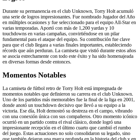
Durante su permanencia en el club Unknown, Torry Holt acumuló
una serie de logros impresionantes. Fue nombrado Jugador del Año
en múltiples ocasiones y fue seleccionado para el equipo All-Star en
varias temporadas. Aportó con más de 1,200 yardas y 10
touchdowns en varias campañas, convirtiéndose en un pilar
fundamental para el ataque del equipo. Su contribución fue clave
para que el club llegara a varias finales importantes, estableciendo
récords que aún perduran. La camiseta que vistió durante estos años
se asocia estrechamente con todo este éxito y ha sido homenajeada
en diversas formas desde entonces.
Momentos Notables
La camiseta de fútbol retro de Torry Holt está impregnada de
momentos notables que definieron su carrera en el club Unknown.
Uno de los partidos más memorables fue la final de la liga en 2001,
donde anotó un touchdown decisivo que llevó a su equipo a la
victoria. Ese día, Holt demostró su destreza en el campo, vibrando
con una conexión única con sus compañeros. Otro momento icónico
ocurrió en un partido contra el rival clásico, donde logró una
impresionante recepción en el último cuarto que cambió el rumbo
del juego. Estas actuaciones no solo consolidaron su legado, sino
que también dejaron una marca profunda en la historia del club y en