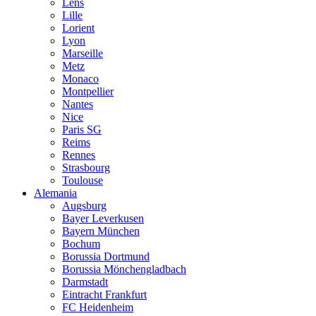
Lens
Lille
Lorient
Lyon
Marseille
Metz
Monaco
Montpellier
Nantes
Nice
Paris SG
Reims
Rennes
Strasbourg
Toulouse
Alemania
Augsburg
Bayer Leverkusen
Bayern München
Bochum
Borussia Dortmund
Borussia Mönchengladbach
Darmstadt
Eintracht Frankfurt
FC Heidenheim