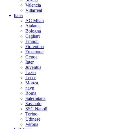
Valencia
Villarreal
Italia
AC Milan
Atalanta
Bologna
Cagliari
Empoli
Fiorentina
Frosinone
Genoa
Inter
Juventus
Lazio
Lecce
Monza
navn
Roma
Salernitana
Sassuolo
SSC Napoli
Torino
Udinese
Verona