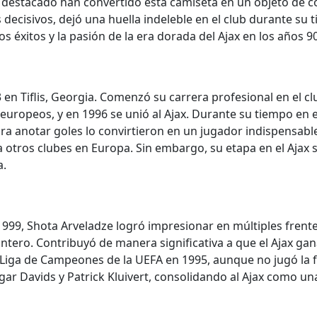
 destacado han convertido esta camiseta en un objeto de col
 decisivos, dejó una huella indeleble en el club durante su 
os éxitos y la pasión de la era dorada del Ajax en los años 90
en Tiflis, Georgia. Comenzó su carrera profesional en el clu
 europeos, y en 1996 se unió al Ajax. Durante su tiempo en e
ara anotar goles lo convirtieron en un jugador indispensabl
a otros clubes en Europa. Sin embargo, su etapa en el Aja
a.
1999, Shota Arveladze logró impresionar en múltiples frente
lantero. Contribuyó de manera significativa a que el Ajax ga
Liga de Campeones de la UEFA en 1995, aunque no jugó la f
ar Davids y Patrick Kluivert, consolidando al Ajax como un