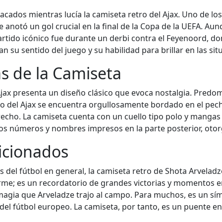
acados mientras lucía la camiseta retro del Ajax. Uno de
notó un gol crucial en la final de la Copa de la UEFA. Aunq
artido icónico fue durante un derbi contra el Feyenoord, do
 su sentido del juego y su habilidad para brillar en las situ
as de la Camiseta
jax presenta un diseño clásico que evoca nostalgia. Predomin
o del Ajax se encuentra orgullosamente bordado en el pecho
echo. La camiseta cuenta con un cuello tipo polo y mangas c
n los números y nombres impresos en la parte posterior, otor
ficionados
es del fútbol en general, la camiseta retro de Shota Arvela
me; es un recordatorio de grandes victorias y momentos e
magia que Arveladze trajo al campo. Para muchos, es un símb
a del fútbol europeo. La camiseta, por tanto, es un puente 