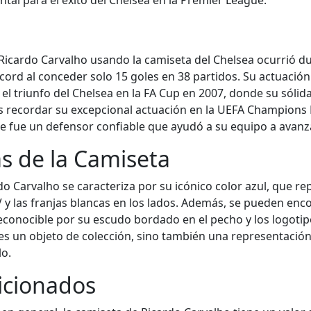
tal para el éxito del Chelsea en la Premier League.
ardo Carvalho usando la camiseta del Chelsea ocurrió du
ord al conceder solo 15 goles en 38 partidos. Su actuación 
l triunfo del Chelsea en la FA Cup en 2007, donde su sólid
os recordar su excepcional actuación en la UEFA Champions
re fue un defensor confiable que ayudó a su equipo a avanza
as de la Camiseta
o Carvalho se caracteriza por su icónico color azul, que rep
 V y las franjas blancas en los lados. Además, se pueden en
reconocible por su escudo bordado en el pecho y los logotip
es un objeto de colección, sino también una representación 
lo.
ficionados