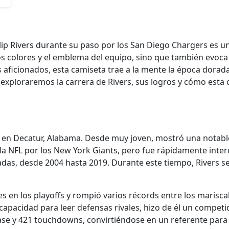
lip Rivers durante su paso por los San Diego Chargers es un 
los colores y el emblema del equipo, sino que también ev
aficionados, esta camiseta trae a la mente la época dorad
o, exploraremos la carrera de Rivers, sus logros y cómo est
1 en Decatur, Alabama. Desde muy joven, mostró una notable 
e la NFL por los New York Giants, pero fue rápidamente int
as, desde 2004 hasta 2019. Durante este tiempo, Rivers se
es en los playoffs y rompió varios récords entre los marisca
apacidad para leer defensas rivales, hizo de él un competid
se y 421 touchdowns, convirtiéndose en un referente para