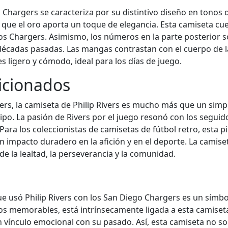
 Chargers se caracteriza por su distintivo diseño en tonos d
 que el oro aporta un toque de elegancia. Esta camiseta cue
s Chargers. Asimismo, los números en la parte posterior s
 décadas pasadas. Las mangas contrastan con el cuerpo de l
es ligero y cómodo, ideal para los días de juego.
ficionados
ers, la camiseta de Philip Rivers es mucho más que un sim
ipo. La pasión de Rivers por el juego resonó con los seg
Para los coleccionistas de camisetas de fútbol retro, esta p
 impacto duradero en la afición y en el deporte. La camis
e la lealtad, la perseverancia y la comunidad.
que usó Philip Rivers con los San Diego Chargers es un símb
tos memorables, está intrínsecamente ligada a esta camiset
n vínculo emocional con su pasado. Así, esta camiseta no sol