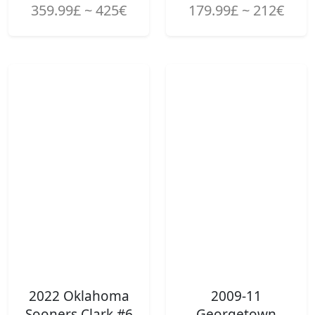
359.99£ ~ 425€
179.99£ ~ 212€
2022 Oklahoma
2009-11
Sooners Clark #6
Georgetown