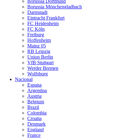
Borussia Dortmund
Borussia Mönchengladbach
Darmstadt
Eintracht Frankfurt
FC Heidenheim
FC Köln
Freiburg
Hoffenheim
Mainz 05
RB Leipzig
Union Berlin
VfB Stuttgart
Werder Bremen
Wolfsburg
Nacional
Espana
Argentina
Austria
Belgium
Brazil
Colombia
Croatia
Denmark
England
France