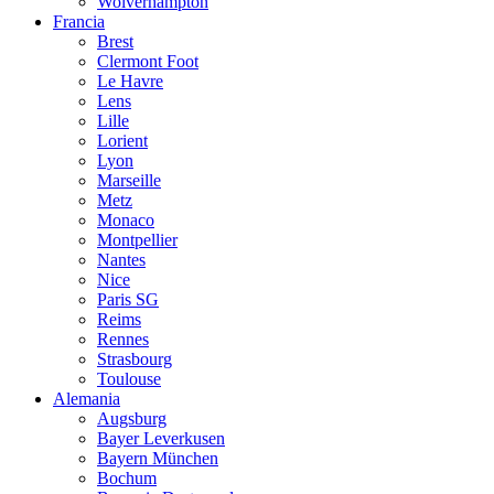
Wolverhampton
Francia
Brest
Clermont Foot
Le Havre
Lens
Lille
Lorient
Lyon
Marseille
Metz
Monaco
Montpellier
Nantes
Nice
Paris SG
Reims
Rennes
Strasbourg
Toulouse
Alemania
Augsburg
Bayer Leverkusen
Bayern München
Bochum