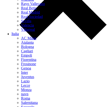
Rayo Vallecano
Real Betis
Real Madrid
Real Sociedad
Sevilla
Valencia
Villarreal
Italia
AC Milan
Atalanta
Bologna
Cagliari
Empoli
Fiorentina
Frosinone
Genoa
Inter
Juventus
Lazio
Lecce
Monza
navn
Roma
Salernitana
Sassuolo