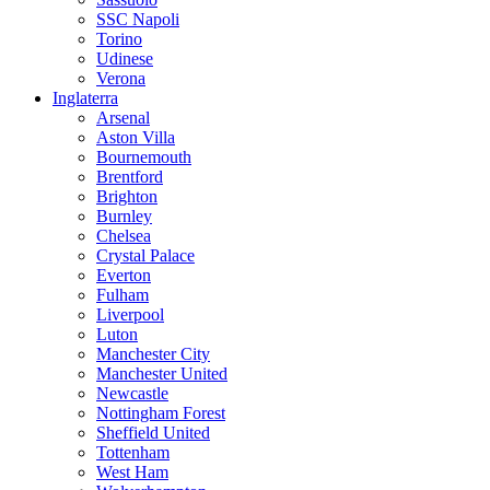
SSC Napoli
Torino
Udinese
Verona
Inglaterra
Arsenal
Aston Villa
Bournemouth
Brentford
Brighton
Burnley
Chelsea
Crystal Palace
Everton
Fulham
Liverpool
Luton
Manchester City
Manchester United
Newcastle
Nottingham Forest
Sheffield United
Tottenham
West Ham