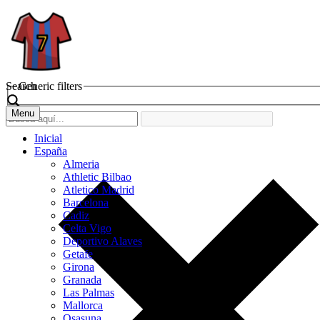
Search
Generic filters
Menu
Inicial
España
Almeria
Athletic Bilbao
Atletico Madrid
Barcelona
Cadiz
Celta Vigo
Deportivo Alaves
Getafe
Girona
Granada
Las Palmas
Mallorca
Osasuna