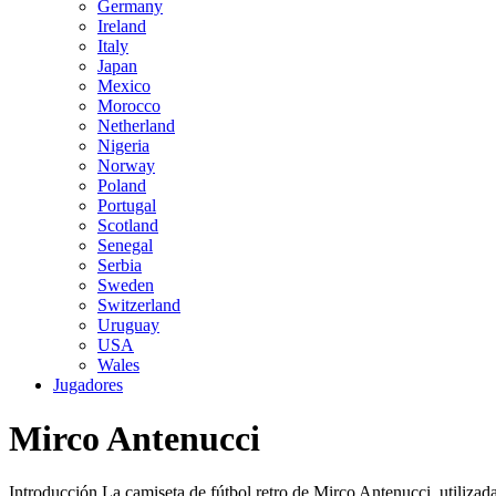
Germany
Ireland
Italy
Japan
Mexico
Morocco
Netherland
Nigeria
Norway
Poland
Portugal
Scotland
Senegal
Serbia
Sweden
Switzerland
Uruguay
USA
Wales
Jugadores
Mirco Antenucci
Introducción La camiseta de fútbol retro de Mirco Antenucci, utilizada