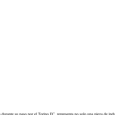
 durante su paso por el Torino FC, representa no solo una pieza de indu