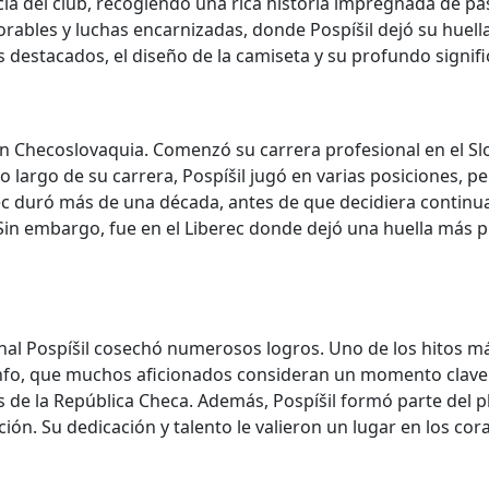
ia del club, recogiendo una rica historia impregnada de pasi
ables y luchas encarnizadas, donde Pospíšil dejó su huella
 destacados, el diseño de la camiseta y su profundo signifi
9 en Checoslovaquia. Comenzó su carrera profesional en el 
o largo de su carrera, Pospíšil jugó en varias posiciones, p
erec duró más de una década, antes de que decidiera continu
 Sin embargo, fue en el Liberec donde dejó una huella más
hal Pospíšil cosechó numerosos logros. Uno de los hitos má
fo, que muchos aficionados consideran un momento clave en l
 de la República Checa. Además, Pospíšil formó parte del p
ión. Su dedicación y talento le valieron un lugar en los cor