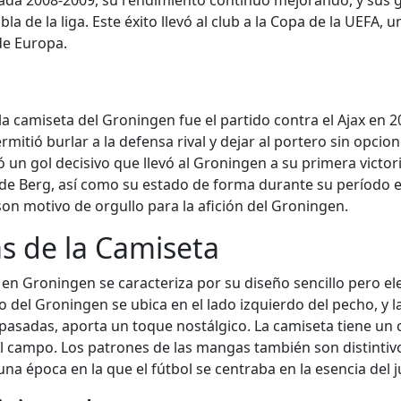
rada 2008-2009, su rendimiento continuó mejorando, y sus 
bla de la liga. Este éxito llevó al club a la Copa de la UEFA
de Europa.
camiseta del Groningen fue el partido contra el Ajax en 2
rmitió burlar a la defensa rival y dejar al portero sin opcio
un gol decisivo que llevó al Groningen a su primera victor
de Berg, así como su estado de forma durante su período e
on motivo de orgullo para la afición del Groningen.
as de la Camiseta
en Groningen se caracteriza por su diseño sencillo pero ele
do del Groningen se ubica en el lado izquierdo del pecho, y 
asadas, aporta un toque nostálgico. La camiseta tiene un c
l campo. Los patrones de las mangas también son distintivo
una época en la que el fútbol se centraba en la esencia del