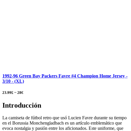
1992-96 Green Bay Packers Favre #4 Champion Home Jersey -
3/10 - (XL)
23.99£ ~ 28€
Introducción
La camiseta de fútbol retro que usó Lucien Favre durante su tiempo
en el Borussia Monchengladbach es un artículo emblemático que
evoca nostalgia y pasión entre los aficionados. Este uniforme, que