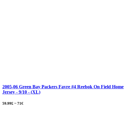
2005-06 Green Bay Packers Favre #4 Reebok On Field Home
Jersey - 9/10 - (XL)
59.99£ ~ 71€