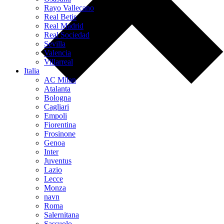
Rayo Vallecano
Real Betis
Real Madrid
Real Sociedad
Sevilla
Valencia
Villarreal
Italia
AC Milan
Atalanta
Bologna
Cagliari
Empoli
Fiorentina
Frosinone
Genoa
Inter
Juventus
Lazio
Lecce
Monza
navn
Roma
Salernitana
Sassuolo