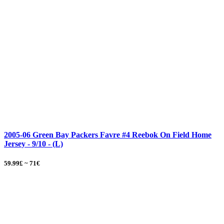
2005-06 Green Bay Packers Favre #4 Reebok On Field Home
Jersey - 9/10 - (L)
59.99£ ~ 71€