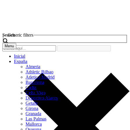
Search
Generic filters
Menu
Inicial
España
Almeria
Athletic Bilbao
Atletico Madrid
Barcelona
Cadiz
Celta Vigo
Deportivo Alaves
Getafe
Girona
Granada
Las Palmas
Mallorca
Osasuna