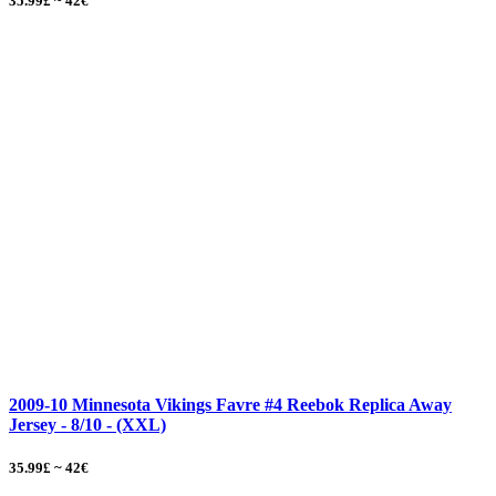
35.99£ ~ 42€
2009-10 Minnesota Vikings Favre #4 Reebok Replica Away
Jersey - 8/10 - (XXL)
35.99£ ~ 42€