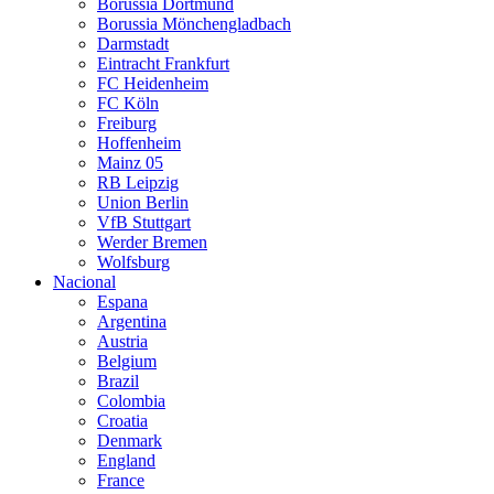
Borussia Dortmund
Borussia Mönchengladbach
Darmstadt
Eintracht Frankfurt
FC Heidenheim
FC Köln
Freiburg
Hoffenheim
Mainz 05
RB Leipzig
Union Berlin
VfB Stuttgart
Werder Bremen
Wolfsburg
Nacional
Espana
Argentina
Austria
Belgium
Brazil
Colombia
Croatia
Denmark
England
France