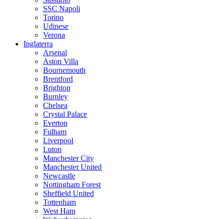
SSC Napoli
Torino
Udinese
Verona
Inglaterra
Arsenal
Aston Villa
Bournemouth
Brentford
Brighton
Burnley
Chelsea
Crystal Palace
Everton
Fulham
Liverpool
Luton
Manchester City
Manchester United
Newcastle
Nottingham Forest
Sheffield United
Tottenham
West Ham