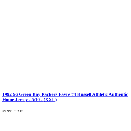
1992-96 Green Bay Packers Favre #4 Russell Athletic Authentic
Home Jersey - 5/10 - (XXL)
59.99£ ~ 71€