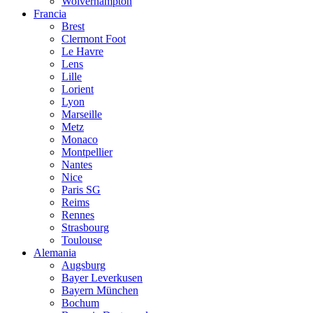
Wolverhampton
Francia
Brest
Clermont Foot
Le Havre
Lens
Lille
Lorient
Lyon
Marseille
Metz
Monaco
Montpellier
Nantes
Nice
Paris SG
Reims
Rennes
Strasbourg
Toulouse
Alemania
Augsburg
Bayer Leverkusen
Bayern München
Bochum