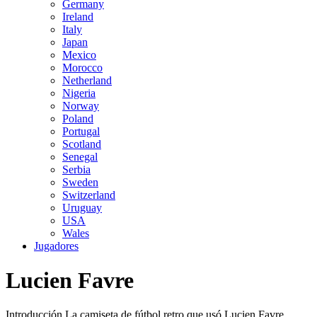
Germany
Ireland
Italy
Japan
Mexico
Morocco
Netherland
Nigeria
Norway
Poland
Portugal
Scotland
Senegal
Serbia
Sweden
Switzerland
Uruguay
USA
Wales
Jugadores
Lucien Favre
Introducción La camiseta de fútbol retro que usó Lucien Favre