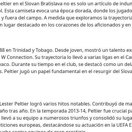
eltier en el Slovan Bratislava no es solo un artículo de ind
ol. Esta camiseta evoca una época dorada, donde los jugador
y fuera del campo. A medida que exploramos la trayectoria d
un lugar destacado en los corazones de los aficionados y en
988 en Trinidad y Tobago. Desde joven, mostró un talento exc
l W Connection. Su trayectoria lo llevó a varias ligas en el Ca
ovaco. Durante su tiempo en el club, se destacó como un del
Peltier jugó un papel fundamental en el resurgir del Slov
Lester Peltier logró varios hitos notables. Contribuyó de ma
año tras año. En la temporada 2013-14, Peltier fue crucial pa
levó a su equipo a numerosos triunfos y consolidó su lug
peticiones europeas, destacándose su actuación en la UEFA 