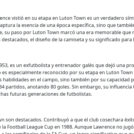
rence vistió en su etapa en Luton Town es un verdadero sí
captura la esencia de una época específica, sino que tambié
nce, su paso por Luton Town marcó una era memorable que m
estacados, el diseño de la camiseta y su significado para l
953, es un exfutbolista y entrenador galés que dejó una pro
o es especialmente reconocido por su etapa en Luton Town 
 habilidades en el campo, sino también por su capacidad 
234 partidos, anotando 80 goles. Sin embargo, su influencia 
has futuras generaciones de futbolistas.
n son destacados. Contribuyó a que el club cosechara éxito
a Football League Cup en 1988. Aunque Lawrence no jugó en