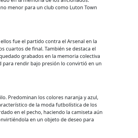
quedó en la memoria de los aficionados.
lgo no menor para un club como Luton Town
os fue el partido contra el Arsenal en la
os cuartos de final. También se destaca el
n quedado grabados en la memoria colectiva
d para rendir bajo presión lo convirtió en un
lo. Predominan los colores naranja y azul,
acterístico de la moda futbolística de los
bordado en el pecho, haciendo la camiseta aún
onvirtiéndola en un objeto de deseo para