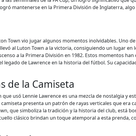
ó a las semifinales de la FA Cup, un logro significativo que 
 logró mantenerse en la Primera División de Inglaterra, a
n Town vio jugar algunos momentos inolvidables. Uno de ell
evó al Luton Town a la victoria, consiguiendo un lugar en l
ascenso a la Primera División en 1982. Estos momentos ha
el legado de Lawrence en la historia del fútbol. Su capacida
as de la Camiseta
n que usó Lennie Lawrence es una mezcla de nostalgia y esti
 camiseta presenta un patrón de rayas verticales que era car
n, que simboliza la tradición y la historia del club, está 
cuello clásico brindan un toque atemporal a esta prenda, c