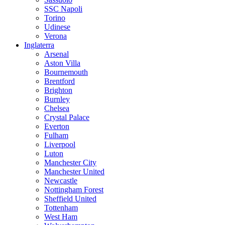
SSC Napoli
Torino
Udinese
Verona
Inglaterra
Arsenal
Aston Villa
Bournemouth
Brentford
Brighton
Burnley
Chelsea
Crystal Palace
Everton
Fulham
Liverpool
Luton
Manchester City
Manchester United
Newcastle
Nottingham Forest
Sheffield United
Tottenham
West Ham