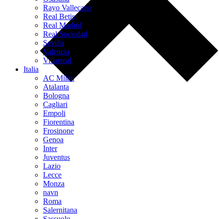
Rayo Vallecano
Real Betis
Real Madrid
Real Sociedad
Sevilla
Valencia
Villarreal
Italia
AC Milan
Atalanta
Bologna
Cagliari
Empoli
Fiorentina
Frosinone
Genoa
Inter
Juventus
Lazio
Lecce
Monza
navn
Roma
Salernitana
Sassuolo