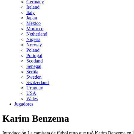
Germany
Ireland
Italy
Japan
Mexico
Morocco
Netherland
Nigeria
Norway
Poland
Portugal
Scotland
Senegal
Serbia
Sweden
Switzerland
Uruguay
USA
Wales
Jugadores
Karim Benzema
Introducción La camiseta de fútbol retro que usó Karim Benzema en la 