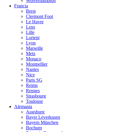
Wolverhampton
Francia
Brest
Clermont Foot
Le Havre
Lens
Lille
Lorient
Lyon
Marseille
Metz
Monaco
Montpellier
Nantes
Nice
Paris SG
Reims
Rennes
Strasbourg
Toulouse
Alemania
Augsburg
Bayer Leverkusen
Bayern München
Bochum