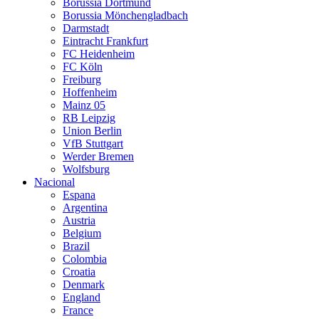
Borussia Dortmund
Borussia Mönchengladbach
Darmstadt
Eintracht Frankfurt
FC Heidenheim
FC Köln
Freiburg
Hoffenheim
Mainz 05
RB Leipzig
Union Berlin
VfB Stuttgart
Werder Bremen
Wolfsburg
Nacional
Espana
Argentina
Austria
Belgium
Brazil
Colombia
Croatia
Denmark
England
France