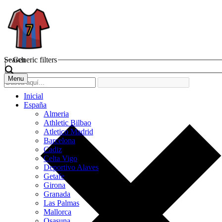
Search
Generic filters
Menu
Inicial
España
Almeria
Athletic Bilbao
Atletico Madrid
Barcelona
Cadiz
Celta Vigo
Deportivo Alaves
Getafe
Girona
Granada
Las Palmas
Mallorca
Osasuna