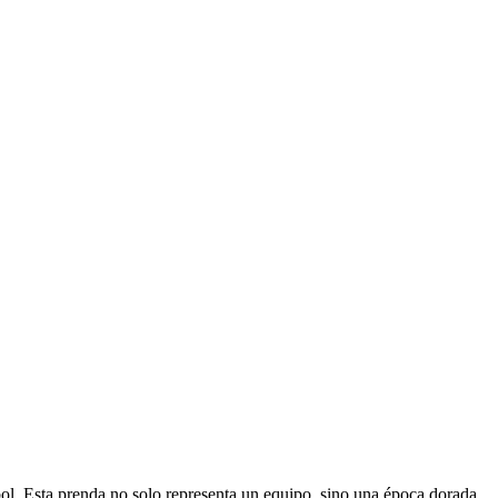
bol. Esta prenda no solo representa un equipo, sino una época dorada