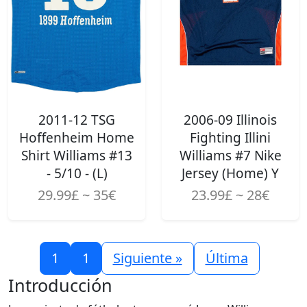
2011-12 TSG
2006-09 Illinois
Hoffenheim Home
Fighting Illini
Shirt Williams #13
Williams #7 Nike
- 5/10 - (L)
Jersey (Home) Y
29.99£ ~ 35€
23.99£ ~ 28€
1
1
Siguiente »
Última
Introducción