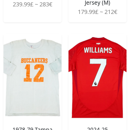
Jersey (M)
239.99£ ~ 283€
179.99£ ~ 212€
1978-79 Tampa
2024-25