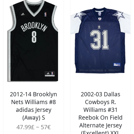
2012-14 Brooklyn
2002-03 Dallas
Nets Williams #8
Cowboys R.
adidas Jersey
Williams #31
(Away) S
Reebok On Field
Alternate Jersey
47.99£ ~ 57€
(Excellent) XXL