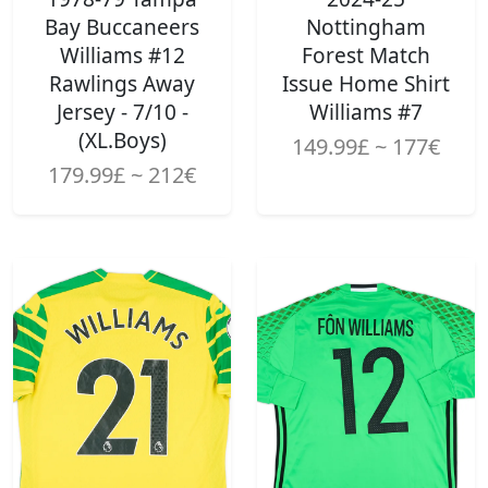
Bay Buccaneers
Nottingham
Williams #12
Forest Match
Rawlings Away
Issue Home Shirt
Jersey - 7/10 -
Williams #7
(XL.Boys)
149.99£ ~ 177€
179.99£ ~ 212€