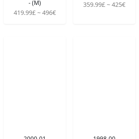
- (M)
359.99£ ~ 425€
419.99£ ~ 496€
2000-01
1998-00