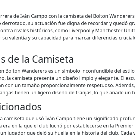
rera de Iván Campo con la camiseta del Bolton Wanderers 
fue derrotado, su actuación fue digna de recordar y quedó g
ontra rivales históricos, como Liverpool y Manchester Unite
u valentía y su capacidad para marcar diferencias cruciale
as de la Camiseta
en Bolton Wanderers es un símbolo inconfundible del estilo
no, la camiseta presenta un diseño limpio y elegante. El es
an con un tamaño proporcionalmente respetuoso. Además, l
angas tienen un ligero diseño de franjas, lo que añade un to
ficionados
 la camiseta que usó Iván Campo tiene un significado prof
a era en la que el club luchó por establecerse en la Premie
a un jugador que dejó su huella en la historia del club. Ca