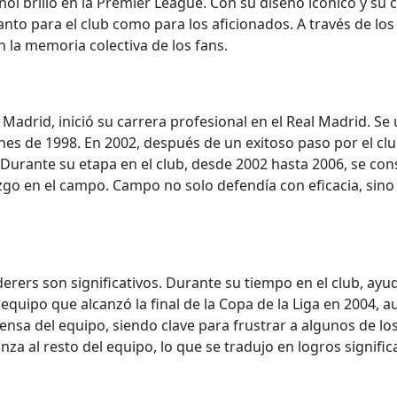
ñol brilló en la Premier League. Con su diseño icónico y 
to para el club como para los aficionados. A través de los 
 la memoria colectiva de los fans.
 Madrid, inició su carrera profesional en el Real Madrid. S
ones de 1998. En 2002, después de un exitoso paso por el c
 Durante su etapa en el club, desde 2002 hasta 2006, se co
azgo en el campo. Campo no solo defendía con eficacia, sin
rers son significativos. Durante su tiempo en el club, ayud
uipo que alcanzó la final de la Copa de la Liga en 2004, au
nsa del equipo, siendo clave para frustrar a algunos de l
nza al resto del equipo, lo que se tradujo en logros signif