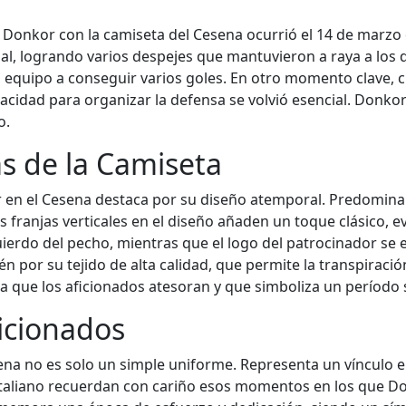
onkor con la camiseta del Cesena ocurrió el 14 de marzo d
al, logrando varios despejes que mantuvieron a raya a los 
 equipo a conseguir varios goles. En otro momento clave, 
acidad para organizar la defensa se volvió esencial. Donkor
o.
as de la Camiseta
r en el Cesena destaca por su diseño atemporal. Predomina 
s franjas verticales en el diseño añaden un toque clásico, ev
uierdo del pecho, mientras que el logo del patrocinador se 
ién por su tejido de alta calidad, que permite la transpirac
que los aficionados atesoran y que simboliza un período si
ficionados
a no es solo un simple uniforme. Representa un vínculo emo
italiano recuerdan con cariño esos momentos en los que D