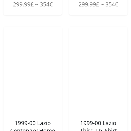
299.99£ ~ 354€
299.99£ ~ 354€
1999-00 Lazio
1999-00 Lazio
Centenary Home
Third L/S Shirt