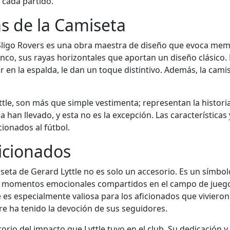
 cada partido.
as de la Camiseta
 Sligo Rovers es una obra maestra de diseño que evoca mem
anco, sus rayas horizontales que aportan un diseño clásico. 
en la espalda, le dan un toque distintivo. Además, la camis
ttle, son más que simple vestimenta; representan la historia
a han llevado, y esta no es la excepción. Las características
cionados al fútbol.
ficionados
iseta de Gerard Lyttle no es solo un accesorio. Es un símbo
y momentos emocionales compartidos en el campo de juego.
e es especialmente valiosa para los aficionados que viviero
e ha tenido la devoción de sus seguidores.
rio del impacto que Lyttle tuvo en el club. Su dedicación y