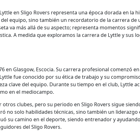
yttle en Sligo Rovers representa una época dorada en la his
 del equipo, sino también un recordatorio de la carrera de
iseta va más allá de su aspecto; representa momentos signific
ística. A medida que exploramos la carrera de Lyttle y sus 
976 en Glasgow, Escocia. Su carrera profesional comenzó en 
ttle fue conocido por su ética de trabajo y su compromiso 
eza clave del equipo. Durante su tiempo en el club, Lyttle 
como en el mediocampo.
 otros clubes, pero su periodo en Sligo Rovers sigue siend
tró no solo habilidades técnicas, sino también un liderazgo
ntinuó su camino en el deporte, siendo entrenador y ayudand
eguidores del Sligo Rovers.