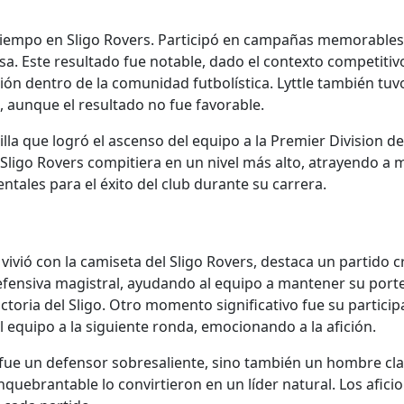
 tiempo en Sligo Rovers. Participó en campañas memorables, 
desa. Este resultado fue notable, dado el contexto competiti
ción dentro de la comunidad futbolística. Lyttle también tu
7, aunque el resultado no fue favorable.
illa que logró el ascenso del equipo a la Premier Division d
l Sligo Rovers compitiera en un nivel más alto, atrayendo a
ales para el éxito del club durante su carrera.
ió con la camiseta del Sligo Rovers, destaca un partido cru
defensiva magistral, ayudando al equipo a mantener su porte
toria del Sligo. Otro momento significativo fue su particip
al equipo a la siguiente ronda, emocionando a la afición.
o fue un defensor sobresaliente, sino también un hombre cla
quebrantable lo convirtieron en un líder natural. Los afi