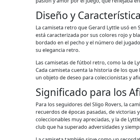
pasión y amor por el juego, que reflejaba en
Diseño y Característic
La camiseta retro que Gerard Lyttle usó en
está caracterizada por sus colores rojo y bl
bordado en el pecho y el número del jugador 
su elegancia retro.
Las camisetas de fútbol retro, como la de Ly
Cada camiseta cuenta la historia de los que l
un objeto de deseo para coleccionistas y afi
Significado para los A
Para los seguidores del Sligo Rovers, la cam
recuerdos de épocas pasadas, de victorias 
coleccionables muy apreciadas, y la de Lyttl
club que ha superado adversidades y siempr
La camiseta también sirve como un recordato