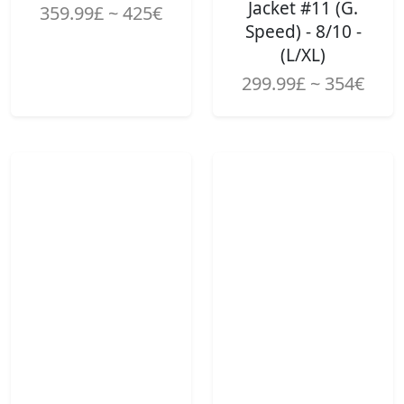
Jacket #11 (G.
359.99£ ~ 425€
Speed) - 8/10 -
(L/XL)
299.99£ ~ 354€