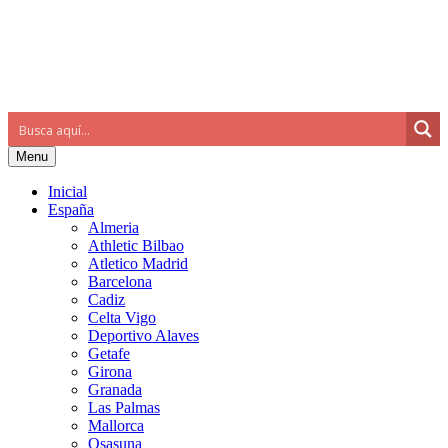
Menu
Inicial
España
Almeria
Athletic Bilbao
Atletico Madrid
Barcelona
Cadiz
Celta Vigo
Deportivo Alaves
Getafe
Girona
Granada
Las Palmas
Mallorca
Osasuna