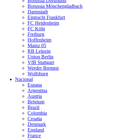
Borussia Dortmund
Borussia Mönchengladbach
Darmstadt
Eintracht Frankfurt
FC Heidenheim
FC Köln
Freiburg
Hoffenheim
Mainz 05
RB Leipzig
Union Berlin
VfB Stuttgart
Werder Bremen
Wolfsburg
Nacional
Espana
Argentina
Austria
Belgium
Brazil
Colombia
Croatia
Denmark
England
France