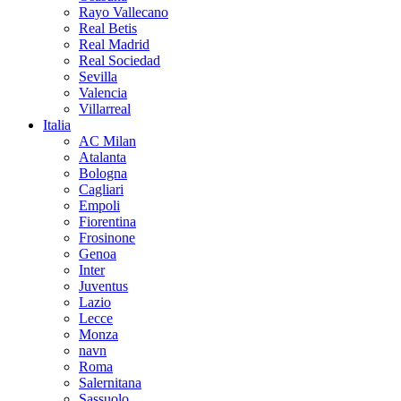
Rayo Vallecano
Real Betis
Real Madrid
Real Sociedad
Sevilla
Valencia
Villarreal
Italia
AC Milan
Atalanta
Bologna
Cagliari
Empoli
Fiorentina
Frosinone
Genoa
Inter
Juventus
Lazio
Lecce
Monza
navn
Roma
Salernitana
Sassuolo