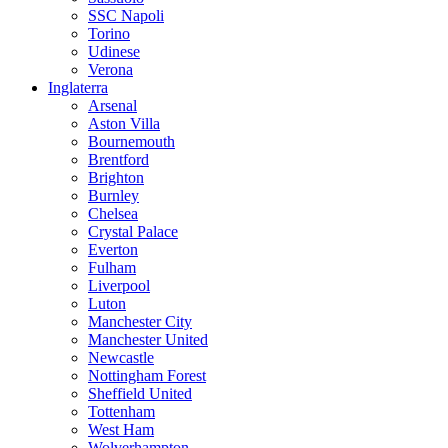
SSC Napoli
Torino
Udinese
Verona
Inglaterra
Arsenal
Aston Villa
Bournemouth
Brentford
Brighton
Burnley
Chelsea
Crystal Palace
Everton
Fulham
Liverpool
Luton
Manchester City
Manchester United
Newcastle
Nottingham Forest
Sheffield United
Tottenham
West Ham
Wolverhampton