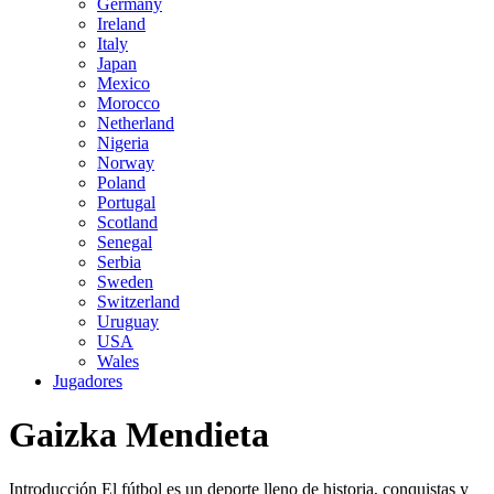
Germany
Ireland
Italy
Japan
Mexico
Morocco
Netherland
Nigeria
Norway
Poland
Portugal
Scotland
Senegal
Serbia
Sweden
Switzerland
Uruguay
USA
Wales
Jugadores
Gaizka Mendieta
Introducción El fútbol es un deporte lleno de historia, conquistas y