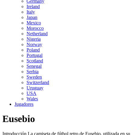
Germany
Ireland
Italy
Japan
Mexico
Morocco
Netherland
Nigeria
Norway
Poland
Portugal
Scotland
Senegal
Serbia
Sweden
Switzerland
Uruguay
USA
Wales
Jugadores
Eusebio
Introducción La camiseta de fútbol retro de Eusebio, utilizada en su