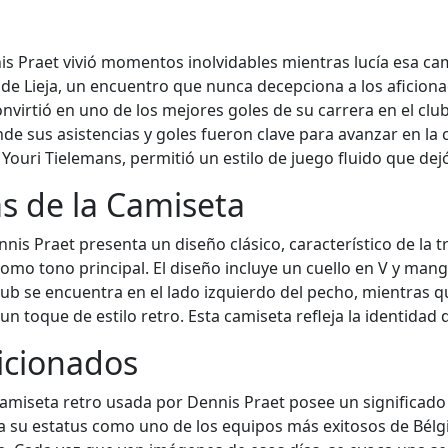
nis Praet vivió momentos inolvidables mientras lucía esa ca
de Lieja, un encuentro que nunca decepciona a los aficiona
onvirtió en uno de los mejores goles de su carrera en el c
de sus asistencias y goles fueron clave para avanzar en l
uri Tielemans, permitió un estilo de juego fluido que dejó h
as de la Camiseta
is Praet presenta un diseño clásico, característico de la t
mo tono principal. El diseño incluye un cuello en V y mang
ub se encuentra en el lado izquierdo del pecho, mientras qu
un toque de estilo retro. Esta camiseta refleja la identidad de
ficionados
 camiseta retro usada por Dennis Praet posee un significado
ba su estatus como uno de los equipos más exitosos de Bélg