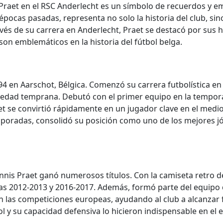
Praet en el RSC Anderlecht es un símbolo de recuerdos y emo
 épocas pasadas, representa no solo la historia del club, si
ravés de su carrera en Anderlecht, Praet se destacó por su
son emblemáticos en la historia del fútbol belga.
4 en Aarschot, Bélgica. Comenzó su carrera futbolística en l
edad temprana. Debutó con el primer equipo en la tempor
aet se convirtió rápidamente en un jugador clave en el medi
emporadas, consolidó su posición como uno de los mejores jó
nis Praet ganó numerosos títulos. Con la camiseta retro de
das 2012-2013 y 2016-2017. Además, formó parte del equipo 
 las competiciones europeas, ayudando al club a alcanzar
l y su capacidad defensiva lo hicieron indispensable en el