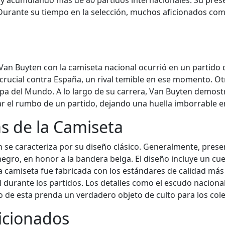
vel y acumulando más de 80 partidos internacionales. Su pres
. Durante su tiempo en la selección, muchos aficionados 
Buyten con la camiseta nacional ocurrió en un partido de
 crucial contra España, un rival temible en ese momento. Ot
 Copa del Mundo. A lo largo de su carrera, Van Buyten demos
el rumbo de un partido, dejando una huella imborrable en l
as de la Camiseta
 se caracteriza por su diseño clásico. Generalmente, prese
negro, en honor a la bandera belga. El diseño incluye un cue
a camiseta fue fabricada con los estándares de calidad más a
 durante los partidos. Los detalles como el escudo nacional
de esta prenda un verdadero objeto de culto para los cole
ficionados