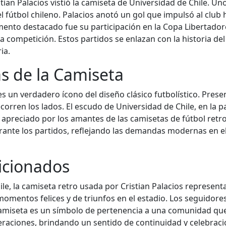
 Palacios vistió la camiseta de Universidad de Chile. Uno d
l fútbol chileno. Palacios anotó un gol que impulsó al club 
momento destacado fue su participación en la Copa Libertad
la competición. Estos partidos se enlazan con la historia del
ia.
as de la Camiseta
s un verdadero ícono del diseño clásico futbolístico. Present
rren los lados. El escudo de Universidad de Chile, en la pa
s apreciado por los amantes de las camisetas de fútbol retro
nte los partidos, reflejando las demandas modernas en el
ficionados
ile, la camiseta retro usada por Cristian Palacios represen
mentos felices y de triunfos en el estadio. Los seguidores
 camiseta es un símbolo de pertenencia a una comunidad qu
raciones, brindando un sentido de continuidad y celebración 