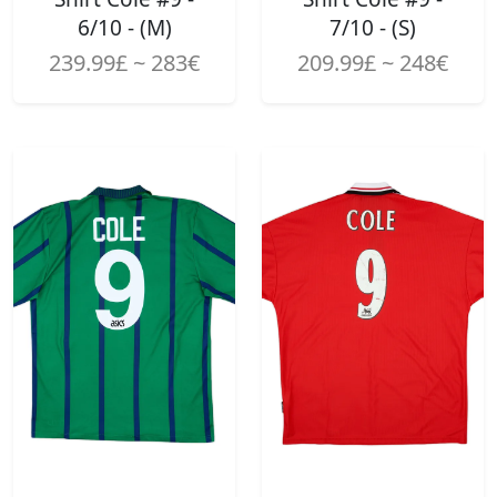
6/10 - (M)
7/10 - (S)
239.99£ ~ 283€
209.99£ ~ 248€